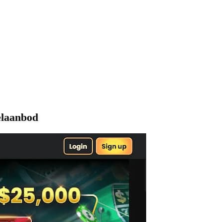
aanbod