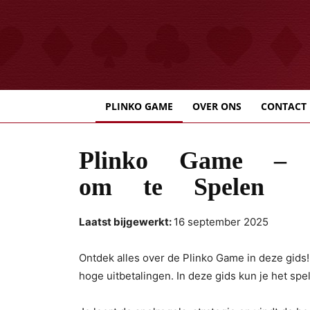
PLINKO GAME
OVER ONS
CONTACT
Plinko Game – Sp
om te Spelen
Laatst bijgewerkt:
16 september 2025
Ontdek alles over de Plinko Game in deze gids!
hoge uitbetalingen. In deze gids kun je het spe