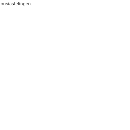
housiastelingen.