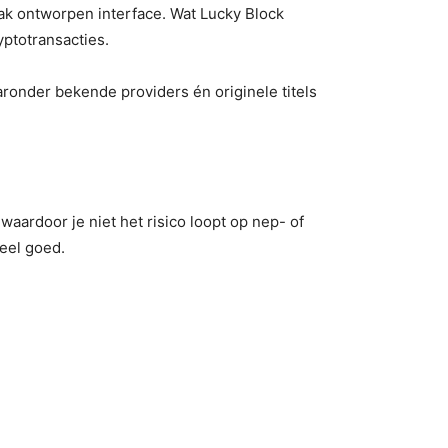
rak ontworpen interface. Wat Lucky Block
yptotransacties.
onder bekende providers én originele titels
waardoor je niet het risico loopt op nep- of
eel goed.