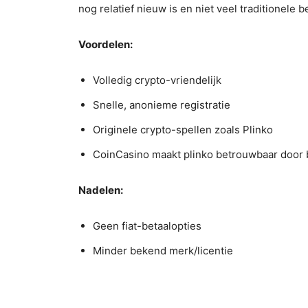
nog relatief nieuw is en niet veel traditionele
Voordelen:
Volledig crypto-vriendelijk
Snelle, anonieme registratie
Originele crypto-spellen zoals Plinko
CoinCasino maakt plinko betrouwbaar door b
Nadelen:
Geen fiat-betaalopties
Minder bekend merk/licentie