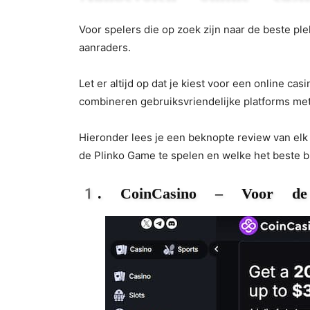
Voor spelers die op zoek zijn naar de beste p
aanraders.
Let er altijd op dat je kiest voor een online ca
combineren gebruiksvriendelijke platforms met
Hieronder lees je een beknopte review van elk 
de Plinko Game te spelen en welke het beste bij
1. CoinCasino – Voor de 