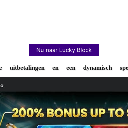
Nu naar Lucky Block
itbetalingen en een dynamisch spel