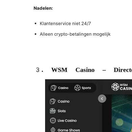
Nadelen:
Klantenservice niet 24/7
Alleen crypto-betalingen mogelijk
3. WSM Casino – Directe u